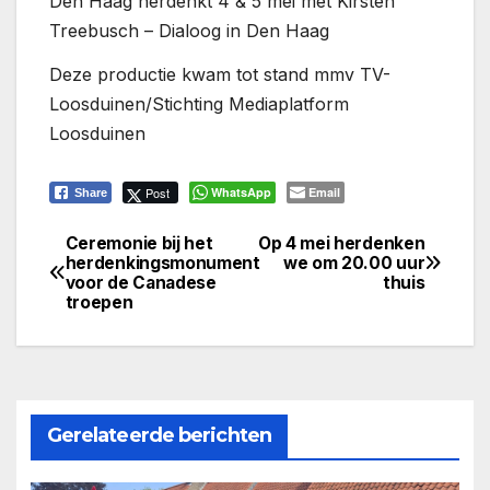
Den Haag herdenkt 4 & 5 mei met Kirsten
Treebusch – Dialoog in Den Haag
Deze productie kwam tot stand mmv TV-
Loosduinen/Stichting Mediaplatform
Loosduinen
Post
WhatsApp
Email
Share
Ceremonie bij het
Op 4 mei herdenken
Bericht
herdenkingsmonument
we om 20.00 uur
voor de Canadese
thuis
navigatie
troepen
Gerelateerde berichten