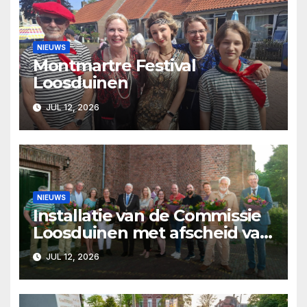
NIEUWS
Montmartre Festival
Loosduinen
JUL 12, 2026
NIEUWS
Installatie van de Commissie
Loosduinen met afscheid van
Pjer Wijsman
JUL 12, 2026