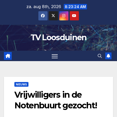
Ga
za. aug 8th, 2026
8:23:24 AM
naar
de
inhoud
TV Loosduinen
NIEUWS
Vrijwilligers in de
Notenbuurt gezocht!