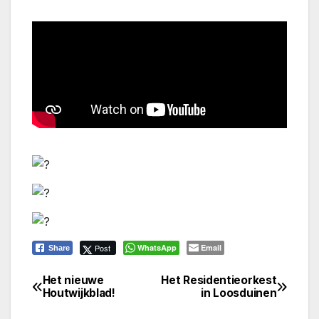
Post
WhatsApp
Email
Share
Het nieuwe
Het Residentieorkest
Bericht
Houtwijkblad!
in Loosduinen
navigatie