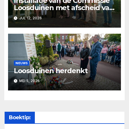
Installatie van de Commissie
Loosduinen met afscheid van
Pjer Wijsman
JUL 12, 2026
NIEUWS
Loosduinen herdenkt
MEI 5, 2026
Boektip: