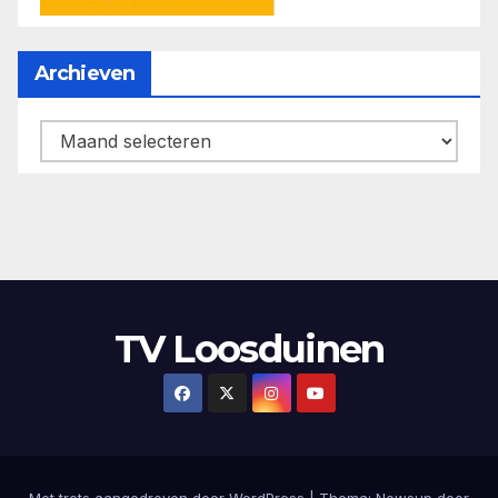
Archieven
Archieven
TV Loosduinen
Met trots aangedreven door WordPress
|
Thema: Newsup door