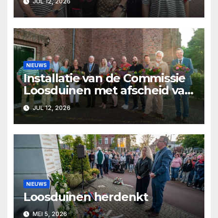
JUL 12, 2026
NIEUWS
Installatie van de Commissie
Loosduinen met afscheid van
Pjer Wijsman
JUL 12, 2026
NIEUWS
Loosduinen herdenkt
MEI 5, 2026