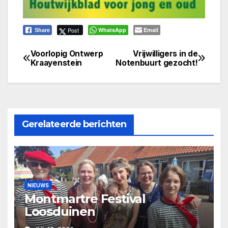
Post
WhatsApp
Email
Share
Voorlopig Ontwerp
Vrijwilligers in de
Bericht
Kraayenstein
Notenbuurt gezocht!
navigatie
Gerelateerde berichten
NIEUWS
Montmartre Festival
Loosduinen