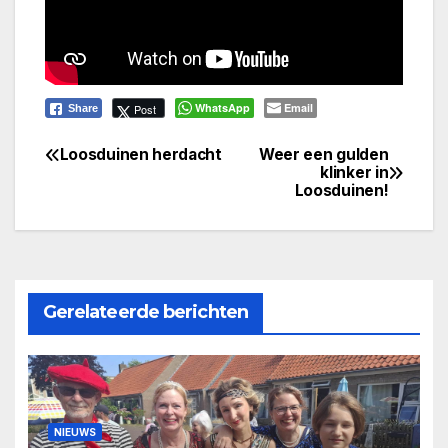
WhatsApp
Email
Post
Share
Loosduinen herdacht
Weer een gulden
Bericht
klinker in
Loosduinen!
navigatie
Gerelateerde berichten
NIEUWS