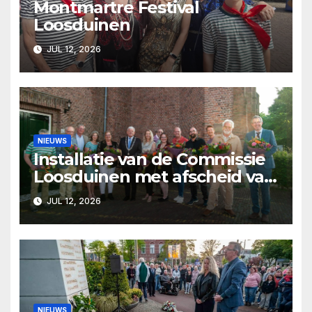
Montmartre Festival
Loosduinen
JUL 12, 2026
NIEUWS
Installatie van de Commissie
Loosduinen met afscheid van
Pjer Wijsman
JUL 12, 2026
NIEUWS