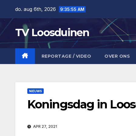
Ga
do. aug 6th, 2026
9:35:56 AM
naar
de
TV Loosduinen
inhoud
REPORTAGE / VIDEO
OVER ONS
NIEUWS
Koningsdag in Loos
APR 27, 2021