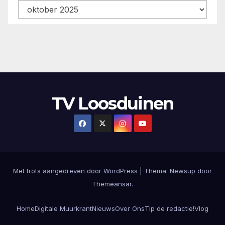
Archieven
TV Loosduinen
Met trots aangedreven door WordPress
|
Thema:
Newsup
door
Themeansar
.
Home
Digitale Muurkrant
Nieuws
Over Ons
Tip de redactie!
Vlog