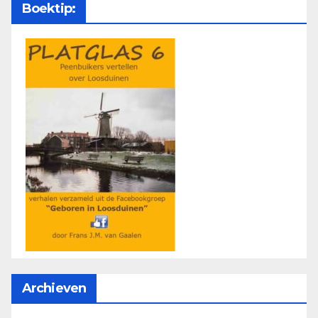
Boektip:
Archieven