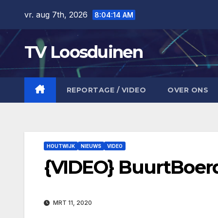
Ga
vr. aug 7th, 2026
8:04:15 AM
naar
de
TV Loosduinen
inhoud
REPORTAGE / VIDEO
OVER ONS
HOUTWIJK
NIEUWS
VIDEO
{VIDEO} BuurtBoer
MRT 11, 2020