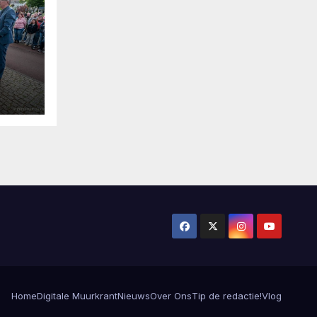
Home
Digitale Muurkrant
Nieuws
Over Ons
Tip de redactie!
Vlog