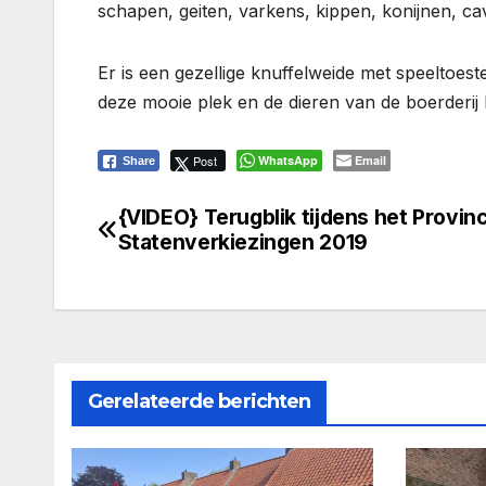
schapen, geiten, varkens, kippen, konijnen, ca
Er is een gezellige knuffelweide met speeltoest
deze mooie plek en de dieren van de boerderij 
Post
WhatsApp
Email
Share
{VIDEO} Terugblik tijdens het Provinc
Bericht
Statenverkiezingen 2019
navigatie
Gerelateerde berichten