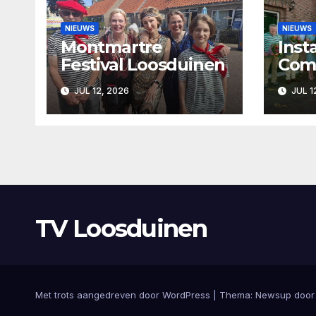
NIEUWS
NIEUWS
Montmartre
Inst
Festival Loosduinen
Com
Loo
JUL 12, 2026
JUL 1
afsc
Wij
TV Loosduinen
Met trots aangedreven door WordPress
|
Thema: Newsup doo