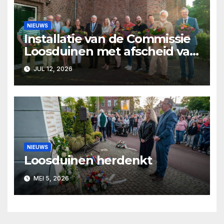
NIEUWS
Installatie van de Commissie
Loosduinen met afscheid van
Pjer Wijsman
JUL 12, 2026
NIEUWS
Loosduinen herdenkt
MEI 5, 2026