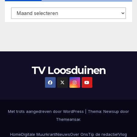
Archieven
TV Loosduinen
Met trots aangedreven door WordPress
|
Thema: Newsup door
Themeansar
.
Home
Digitale Muurkrant
Nieuws
Over Ons
Tip de redactie!
Vlog