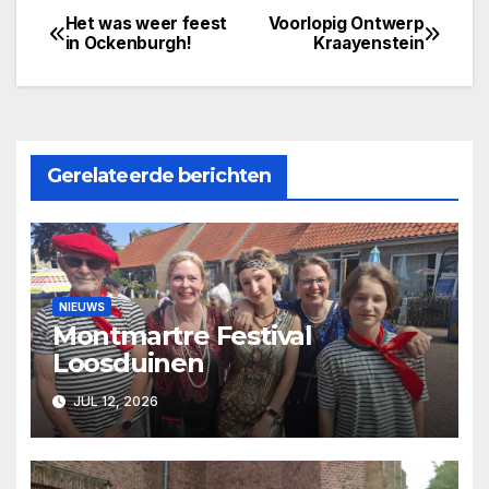
Het was weer feest
Voorlopig Ontwerp
Bericht
in Ockenburgh!
Kraayenstein
navigatie
Gerelateerde berichten
NIEUWS
Montmartre Festival
Loosduinen
JUL 12, 2026