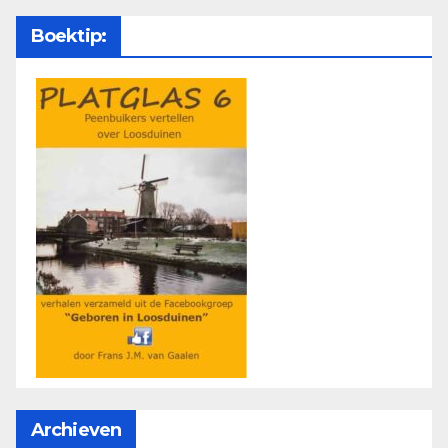
Boektip:
Archieven