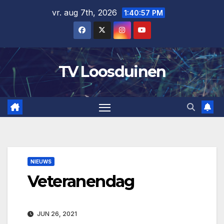
Ga
vr. aug 7th, 2026
1:40:57 PM
naar
de
inhoud
TV Loosduinen
NIEUWS
Veteranendag
JUN 26, 2021