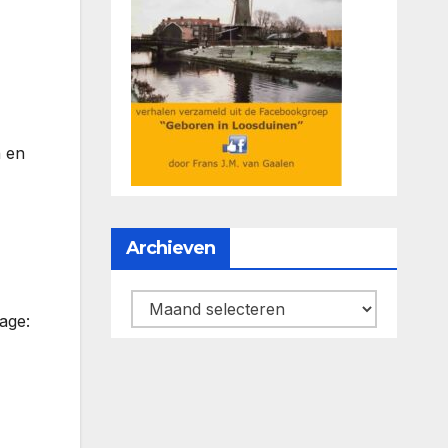
 en
Archieven
Archieven
age: