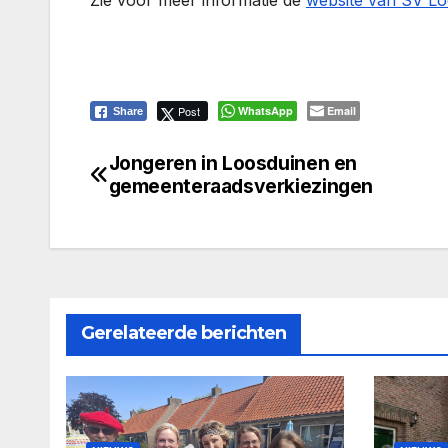
Zie voor meer informatie de
website van SV L
Post
WhatsApp
Email
Share
Jongeren in Loosduinen en
Bericht
gemeenteraadsverkiezingen
navigatie
Gerelateerde berichten