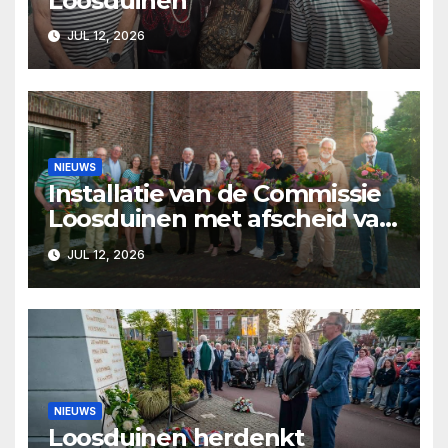
Loosduinen
JUL 12, 2026
NIEUWS
Installatie van de Commissie
Loosduinen met afscheid van
Pjer Wijsman
JUL 12, 2026
NIEUWS
Loosduinen herdenkt