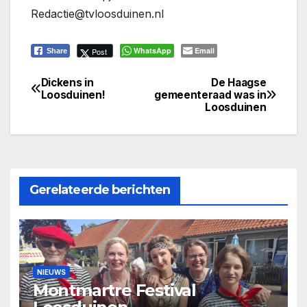
Redactie@tvloosduinen.nl
WhatsApp
Email
Post
Share
Dickens in
De Haagse
Bericht
Loosduinen!
gemeenteraad was in
Loosduinen
navigatie
Gerelateerde berichten
NIEUWS
Montmartre Festival