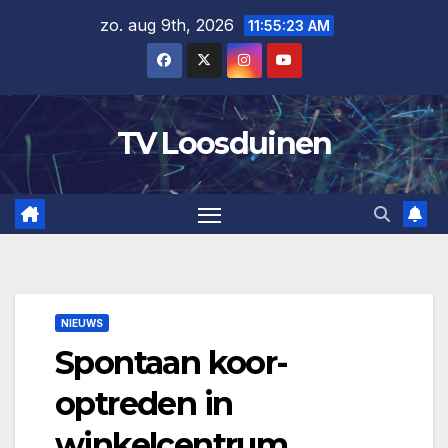
Ga
zo. aug 9th, 2026
11:55:24 AM
naar
de
inhoud
TV Loosduinen
NIEUWS
Spontaan koor-
optreden in
winkelcentrum