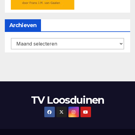
Archieven
Archieven
TV Loosduinen