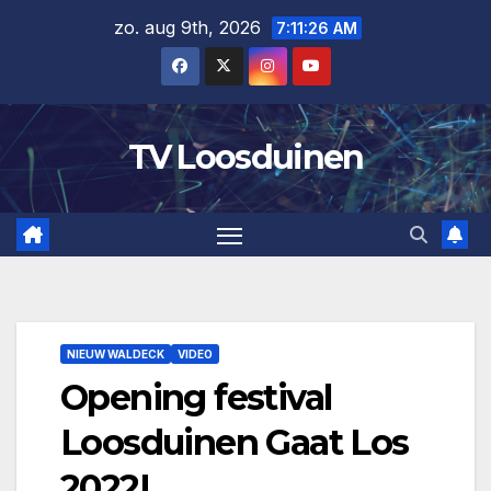
Ga
zo. aug 9th, 2026
7:11:27 AM
naar
de
inhoud
TV Loosduinen
NIEUW WALDECK
VIDEO
Opening festival
Loosduinen Gaat Los
2022!