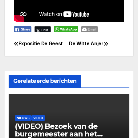
WhatsApp
Email
Post
Share
Expositie De Geest
De Witte Anjer
Bericht
navigatie
Gerelateerde berichten
NIEUWS
VIDEO
(VIDEO) Bezoek van de
burgemeester aan het