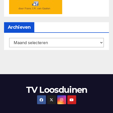
Archieven
Archieven
TV Loosduinen