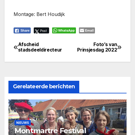
Montage: Bert Houdijk
Post
WhatsApp
Email
Share
Afscheid
Foto’s van
Bericht
stadsdeeldirecteur
Prinsjesdag 2022
navigatie
Gerelateerde berichten
NIEUWS
Montmartre Festival