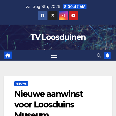
Ga
za. aug 8th, 2026
8:00:48 AM
naar
de
inhoud
TV Loosduinen
NIEUWS
Nieuwe aanwinst
voor Loosduins
Museum