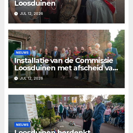
Loosduinen
JUL 12, 2026
NIEUWS
Installatie van de Commissie
Loosduinen met afscheid van
Pjer Wijsman
JUL 12, 2026
NIEUWS
Loosduinen herdenkt