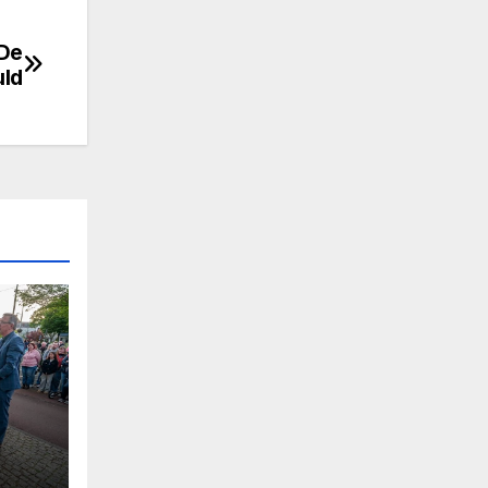
 De
uld