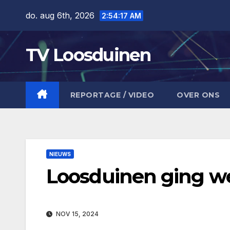
Ga
do. aug 6th, 2026
2:54:17 AM
naar
de
TV Loosduinen
inhoud
REPORTAGE / VIDEO
OVER ONS
NIEUWS
Loosduinen ging we
NOV 15, 2024