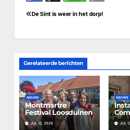
De Sint is weer in het dorp!
Bericht
navigatie
Gerelateerde berichten
NIEUWS
NIEUWS
Montmartre
Inst
Festival Loosduinen
Com
Loo
JUL 12, 2026
JUL 1
afsc