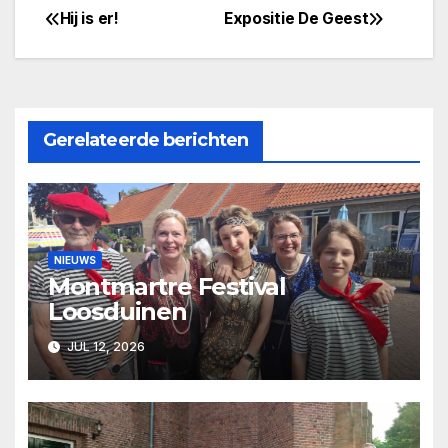
Hij is er!
Expositie De Geest
Bericht
navigatie
Gerelateerde berichten
NIEUWS
Montmartre Festival
Loosduinen
JUL 12, 2026