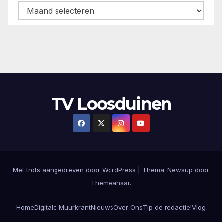
Archieven
TV Loosduinen
Met trots aangedreven door WordPress
|
Thema: Newsup door
Themeansar
.
Home
Digitale Muurkrant
Nieuws
Over Ons
Tip de redactie!
Vlog