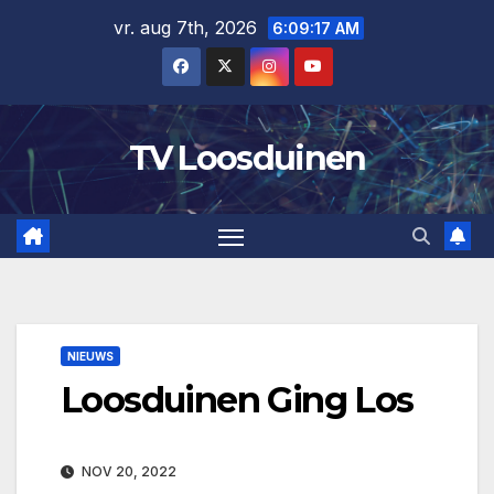
Ga
vr. aug 7th, 2026
6:09:17 AM
naar
de
inhoud
TV Loosduinen
NIEUWS
Loosduinen Ging Los
NOV 20, 2022