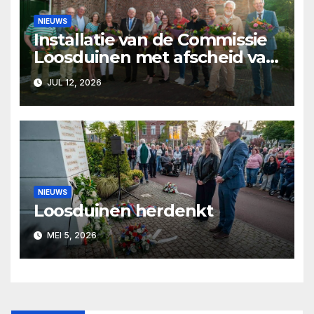
NIEUWS
Installatie van de Commissie
Loosduinen met afscheid van
Pjer Wijsman
JUL 12, 2026
NIEUWS
Loosduinen herdenkt
MEI 5, 2026