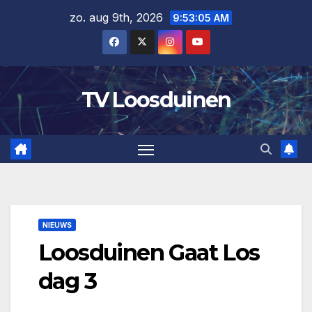
Ga
zo. aug 9th, 2026
9:53:05 AM
naar
de
inhoud
TV Loosduinen
NIEUWS
Loosduinen Gaat Los
dag 3