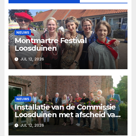
NIEUWS
Montmartre Festival
Loosduinen
JUL 12, 2026
NIEUWS
Installatie van de Commissie
Loosduinen met afscheid van
Pjer Wijsman
JUL 12, 2026