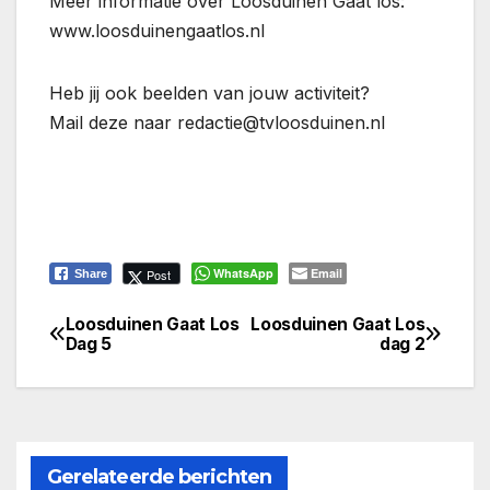
Meer informatie over Loosduinen Gaat los:
www.loosduinengaatlos.nl
Heb jij ook beelden van jouw activiteit?
Mail deze naar redactie@tvloosduinen.nl
WhatsApp
Email
Post
Share
Loosduinen Gaat Los
Loosduinen Gaat Los
Bericht
Dag 5
dag 2
navigatie
Gerelateerde berichten