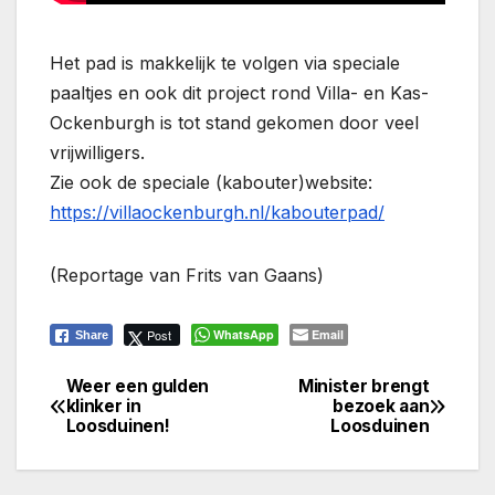
Het pad is makkelijk te volgen via speciale
paaltjes en ook dit project rond Villa- en Kas-
Ockenburgh is tot stand gekomen door veel
vrijwilligers.
Zie ook de speciale (kabouter)website:
https://villaockenburgh.nl/kabouterpad/
(Reportage van Frits van Gaans)
Post
WhatsApp
Email
Share
Weer een gulden
Minister brengt
Bericht
klinker in
bezoek aan
Loosduinen!
Loosduinen
navigatie