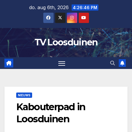
Ga
do. aug 6th, 2026
4:26:47 PM
naar
de
inhoud
TV Loosduinen
NIEUWS
Kabouterpad in
Loosduinen