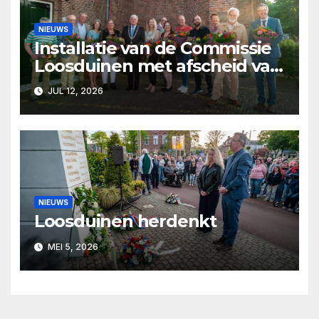
NIEUWS
Installatie van de Commissie
Loosduinen met afscheid van
Pjer Wijsman
JUL 12, 2026
NIEUWS
Loosduinen herdenkt
MEI 5, 2026