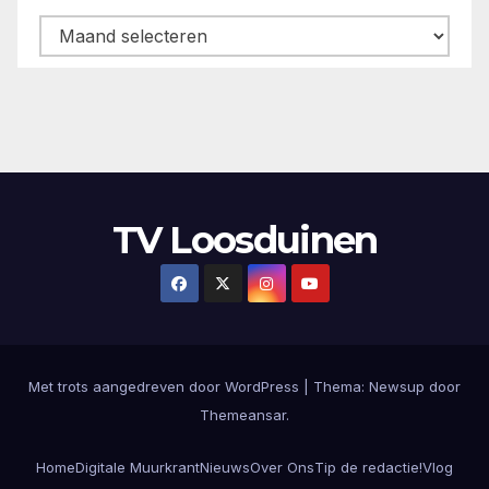
Archieven
TV Loosduinen
Met trots aangedreven door WordPress
|
Thema:
Newsup
door
Themeansar
.
Home
Digitale Muurkrant
Nieuws
Over Ons
Tip de redactie!
Vlog