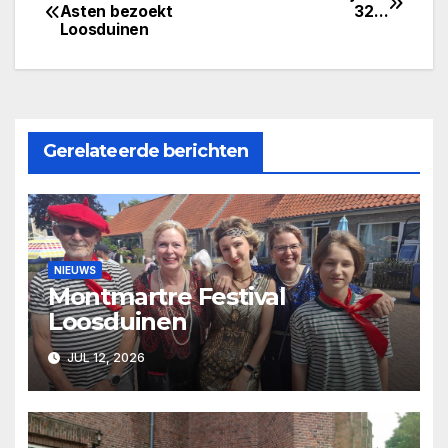
Bericht
Asten bezoekt
32…
Loosduinen
navigatie
Gerelateerde berichten
NIEUWS
Montmartre Festival
Loosduinen
JUL 12, 2026