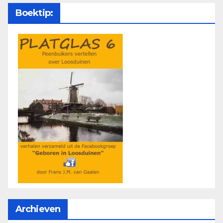
Boektip:
Archieven